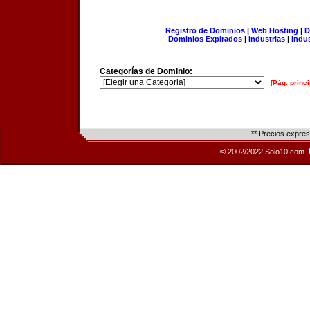
Registro de Dominios
|
Web Hosting
|
D
Dominios Expirados
|
Industrias
|
Indu
Categorías de Dominio:
[Pág. princi
** Precios expre
© 2002/2022 Solo10.com