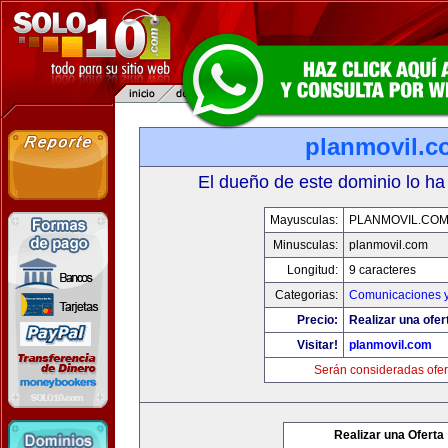
planmovil.c
El dueño de este dominio lo ha
Mayusculas:
PLANMOVIL.CO
Minusculas:
planmovil.com
Longitud:
9 caracteres
Categorias:
Comunicaciones y
Precio:
Realizar una ofer
Visitar!
planmovil.com
Serán consideradas ofer
Realizar una Oferta