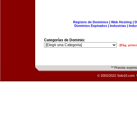
Registro de Dominios
|
Web Hosting
|
D
Dominios Expirados
|
Industrias
|
Indu
Categorías de Dominio:
[Pág. princi
** Precios expre
© 2002/2022 Solo10.com