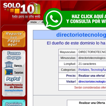
directoriotecnolo
El dueño de este dominio lo ha
Mayusculas:
DIRECTORIOTECNO
Minusculas:
directoriotecnologic
Longitud:
21 caracteres
Categorias:
Portales
,
TecnologÃ­a
Precio:
Realizar una oferta!
Visitar!
directoriotecnologi
Serán consideradas ofer
Realizar una Oferta