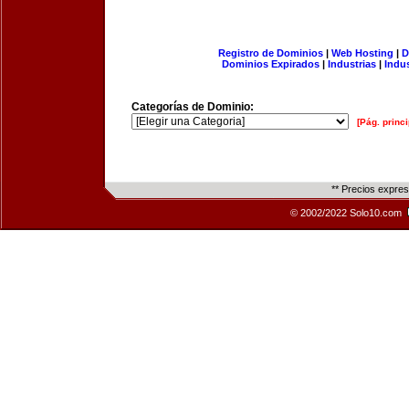
Registro de Dominios
|
Web Hosting
|
D
Dominios Expirados
|
Industrias
|
Indu
Categorías de Dominio:
[Pág. princi
** Precios expre
© 2002/2022 Solo10.com