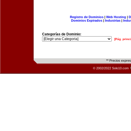
Registro de Dominios
|
Web Hosting
|
D
Dominios Expirados
|
Industrias
|
Indu
Categorías de Dominio:
[Pág. princi
** Precios expre
© 2002/2022 Solo10.com