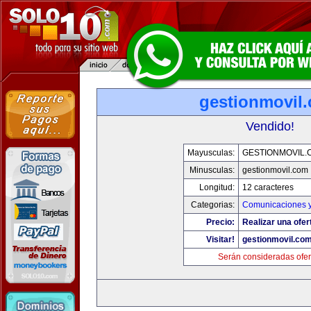
gestionmovil
Vendido!
Mayusculas:
GESTIONMOVIL.
Minusculas:
gestionmovil.com
Longitud:
12 caracteres
Categorias:
Comunicaciones y
Precio:
Realizar una ofer
Visitar!
gestionmovil.co
Serán consideradas ofer