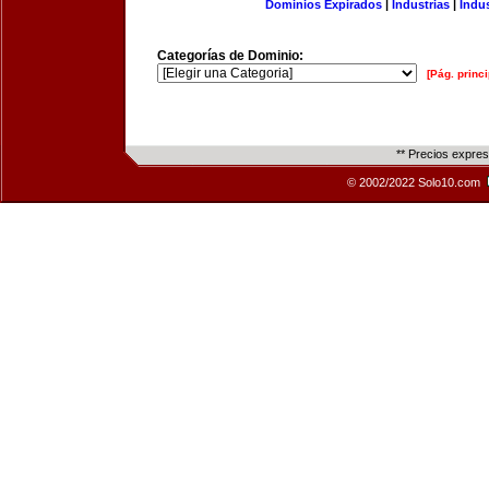
Dominios Expirados
|
Industrias
|
Indu
Categorías de Dominio:
[Pág. princi
** Precios expre
© 2002/2022 Solo10.com