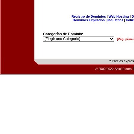
Registro de Dominios
|
Web Hosting
|
D
Dominios Expirados
|
Industrias
|
Indu
Categorías de Dominio:
[Pág. princi
** Precios expre
© 2002/2022 Solo10.com