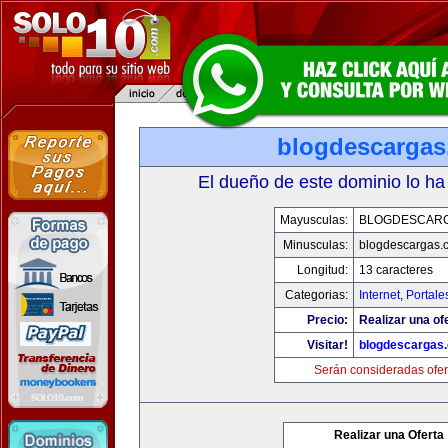
blogdescarga
El dueño de este dominio lo ha
Mayusculas:
BLOGDESCAR
Minusculas:
blogdescargas.
Longitud:
13 caracteres
Categorias:
Internet
,
Portale
Precio:
Realizar una of
Visitar!
blogdescargas
Serán consideradas ofer
Realizar una Oferta