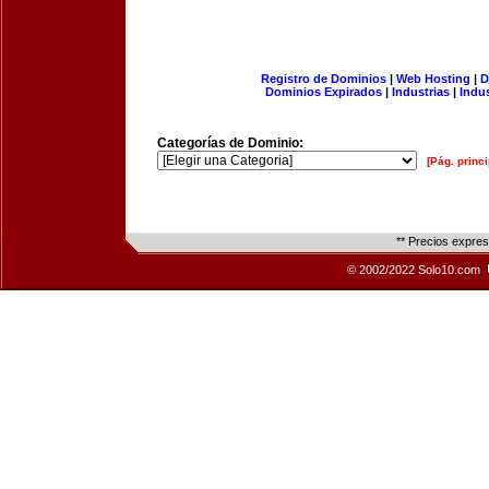
Registro de Dominios
|
Web Hosting
|
D
Dominios Expirados
|
Industrias
|
Indu
Categorías de Dominio:
[Pág. princi
** Precios expre
© 2002/2022 Solo10.com