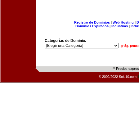
Registro de Dominios
|
Web Hosting
|
D
Dominios Expirados
|
Industrias
|
Indu
Categorías de Dominio:
[Pág. princi
** Precios expre
© 2002/2022 Solo10.com