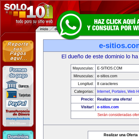
e-sitios.co
El dueño de este dominio lo ha
Mayusculas:
E-SITIOS.COM
Minusculas:
e-sitios.com
Longitud:
8 caracteres
Categorias:
Internet
,
Portales
,
Web Ho
Precio:
Realizar una oferta!
Visitar!
e-sitios.com
Serán consideradas ofer
Realizar una Oferta