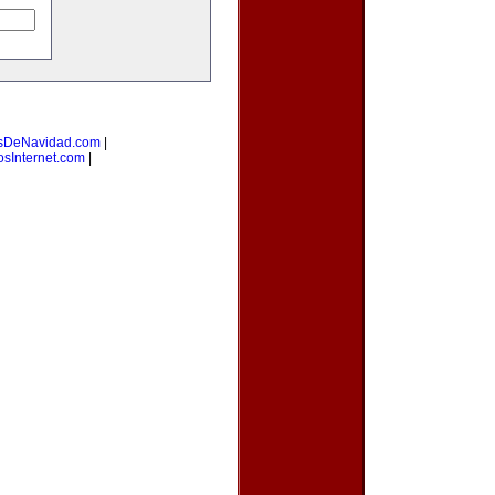
sDeNavidad.com
|
osInternet.com
|