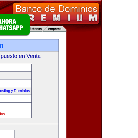
m
 puesto en Venta
sting y Dominios
tas