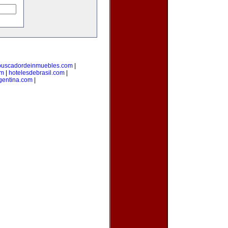
buscadordeinmuebles.com
|
om
|
hotelesdebrasil.com
|
gentina.com
|