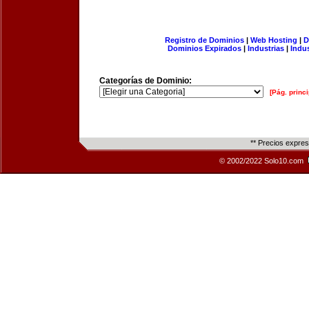
Registro de Dominios
|
Web Hosting
|
D
Dominios Expirados
|
Industrias
|
Indu
Categorías de Dominio:
[Pág. princi
** Precios expre
© 2002/2022 Solo10.com