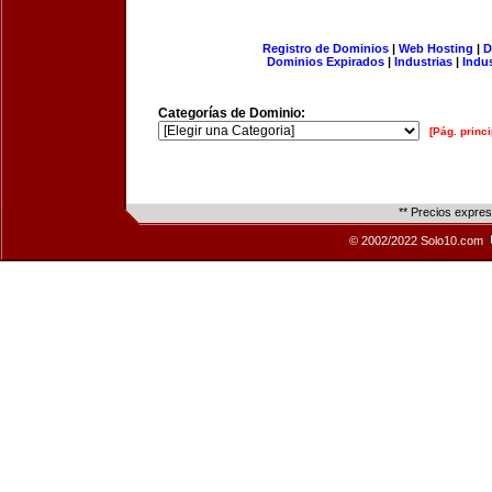
Registro de Dominios
|
Web Hosting
|
D
Dominios Expirados
|
Industrias
|
Indu
Categorías de Dominio:
[Pág. princi
** Precios expre
© 2002/2022 Solo10.com