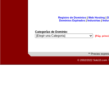
Registro de Dominios
|
Web Hosting
|
D
Dominios Expirados
|
Industrias
|
Indu
Categorías de Dominio:
[Pág. princi
** Precios expre
© 2002/2022 Solo10.com