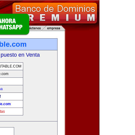
ble.com
 puesto en Venta
NTABLE.COM
e.com
na
!
le.com
tas