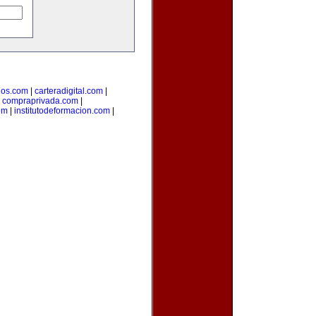
dos.com
|
carteradigital.com
|
|
compraprivada.com
|
om
|
institutodeformacion.com
|